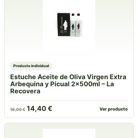
Producto individual
Estuche Aceite de Oliva Virgen Extra
Arbequina y Picual 2x500ml – La
Recovera
El precio original era: 16,00 €.
El precio actual es: 14,40 
14,40
€
Ver producto
16,00
€