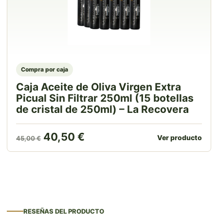
Compra por caja
Caja Aceite de Oliva Virgen Extra
Picual Sin Filtrar 250ml (15 botellas
de cristal de 250ml) – La Recovera
El precio original era: 45,00 €.
El precio actual es: 40,50
40,50
€
Ver producto
45,00
€
RESEÑAS DEL PRODUCTO