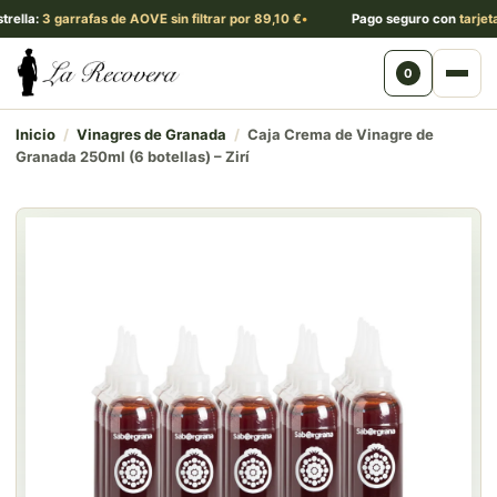
a:
3 garrafas de AOVE sin filtrar por 89,10 €
Pago seguro con
tarjeta, Pa
0
Abri
Inicio
/
Vinagres de Granada
/
Caja Crema de Vinagre de
Granada 250ml (6 botellas) – Zirí