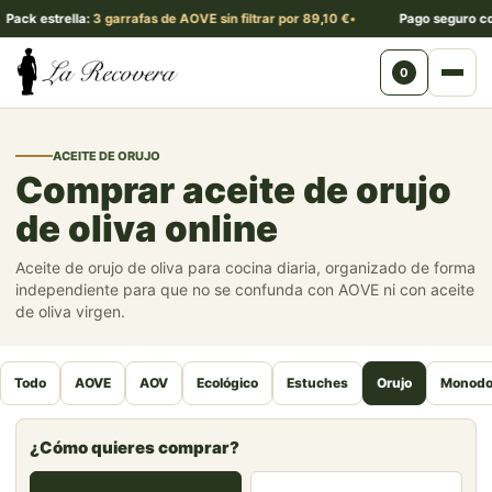
Pack estrella:
3 garrafas de AOVE sin filtrar por 89,10 €
Pago seguro co
0
Abri
ACEITE DE ORUJO
Comprar aceite de orujo
de oliva online
Aceite de orujo de oliva para cocina diaria, organizado de forma
independiente para que no se confunda con AOVE ni con aceite
de oliva virgen.
Todo
AOVE
AOV
Ecológico
Estuches
Orujo
Monodo
¿Cómo quieres comprar?