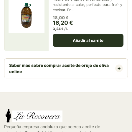
resistente al calor, perfecto para freír y
cocinar. En…
El precio original era: 18,00 
El precio actual es: 16,20 €.
18,00
€
16,20
€
3,24 € / L
Añadir al carrito
Saber más sobre comprar aceite de orujo de oliva
online
Pequeña empresa andaluza que acerca aceite de