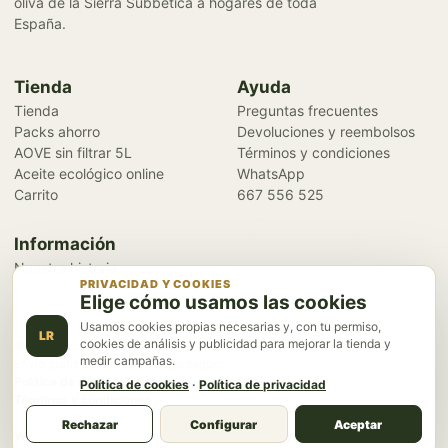
oliva de la Sierra Subbética a hogares de toda
España.
Tienda
Ayuda
Tienda
Preguntas frecuentes
Packs ahorro
Devoluciones y reembolsos
AOVE sin filtrar 5L
Términos y condiciones
Aceite ecológico online
WhatsApp
Carrito
667 556 525
Información
Nuestra historia
PRIVACIDAD Y COOKIES
Elige cómo usamos las cookies
Usamos cookies propias necesarias y, con tu permiso,
LR
cookies de análisis y publicidad para mejorar la tienda y
© 2026 Aceites La Recovera
medir campañas.
Envío gratis desde 60 € · Pago seguro
Política de devoluciones
Política de cookies
·
Política de privacidad
Términos y condiciones
Configurar cookies
Rechazar
Configurar
Aceptar
Web desarrollada por Neuromarketing Strategy