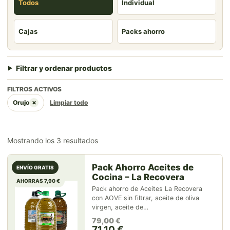
Todos
Individual
Cajas
Packs ahorro
Filtrar y ordenar productos
FILTROS ACTIVOS
×
Orujo
Limpiar todo
Mostrando los 3 resultados
Pack Ahorro Aceites de
ENVÍO GRATIS
Cocina – La Recovera
AHORRAS 7,90 €
Pack ahorro de Aceites La Recovera
con AOVE sin filtrar, aceite de oliva
virgen, aceite de…
El precio original era: 79,00 
El precio actual es: 71,10 €.
79,00
€
71,10
€