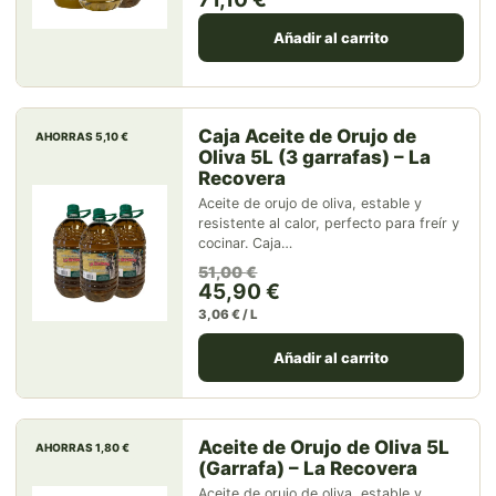
Añadir al carrito
Caja Aceite de Orujo de
AHORRAS 5,10 €
Oliva 5L (3 garrafas) – La
Recovera
Aceite de orujo de oliva, estable y
resistente al calor, perfecto para freír y
cocinar. Caja…
El precio original era: 51,00 
El precio actual es: 45,90 €.
51,00
€
45,90
€
3,06 € / L
Añadir al carrito
Aceite de Orujo de Oliva 5L
AHORRAS 1,80 €
(Garrafa) – La Recovera
Aceite de orujo de oliva, estable y