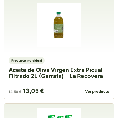
Producto individual
Aceite de Oliva Virgen Extra Picual
Filtrado 2L (Garrafa) – La Recovera
El precio original era: 14,50 €.
El precio actual es: 13,05 
13,05
€
Ver producto
14,50
€