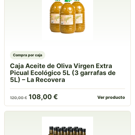
Compra por caja
Caja Aceite de Oliva Virgen Extra
Picual Ecológico 5L (3 garrafas de
5L) – La Recovera
El precio original era: 120,00 €.
El precio actual es: 108
108,00
€
Ver producto
120,00
€