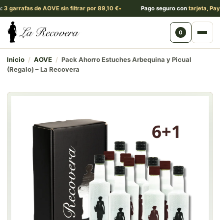
rrafas de AOVE sin filtrar por 89,10 €
Pago seguro con
tarjeta, PayPal y
0
Abri
Inicio
/
AOVE
/
Pack Ahorro Estuches Arbequina y Picual
(Regalo) – La Recovera