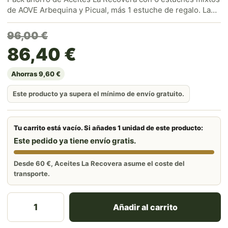
de AOVE Arbequina y Picual, más 1 estuche de regalo. La
forma más cómoda y económica de tener aceite de calidad
en casa. Directo del campo a tu casa, con envío gratis.
El precio original era: 96,
El precio actual es: 86,40
96,00
€
86,40
€
Ahorras 9,60 €
Este producto ya supera el mínimo de envío gratuito.
Tu carrito está vacío. Si añades 1 unidad de este producto:
Este pedido ya tiene envío gratis.
Desde 60 €, Aceites La Recovera asume el coste del
transporte.
Pack Ahorro Estuches Arbequina y Picual (Regalo) – 
Añadir al carrito