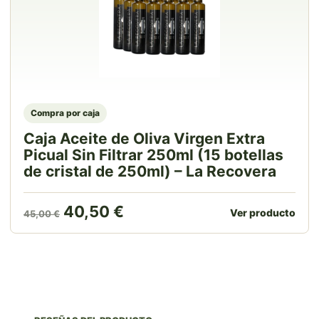
Compra por caja
Caja Aceite de Oliva Virgen Extra
Picual Sin Filtrar 250ml (15 botellas
de cristal de 250ml) – La Recovera
El precio original era: 45,00 €.
El precio actual es: 40,50
40,50
€
Ver producto
45,00
€