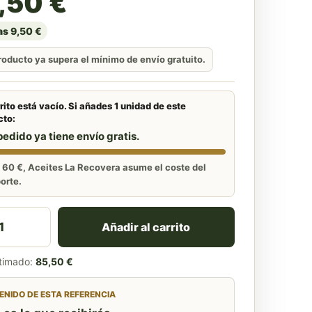
,50
€
s 9,50 €
roducto ya supera el mínimo de envío gratuito.
rito está vacío. Si añades 1 unidad de este
cto:
pedido ya tiene envío gratis.
60 €, Aceites La Recovera asume el coste del
orte.
horro AOVE Mixto Familiar 15L – La Recovera cantidad
Añadir al carrito
stimado:
85,50 €
NIDO DE ESTA REFERENCIA