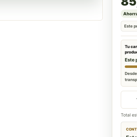
85
Ahorra
Este p
Tu car
produ
Este 
Desde 
transp
Pack A
Total e
CONTE