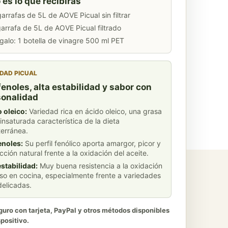
 es lo que recibirás
garrafas de 5L de AOVE Picual sin filtrar
garrafa de 5L de AOVE Picual filtrado
galo: 1 botella de vinagre 500 ml PET
DAD PICUAL
fenoles, alta estabilidad y sabor con
sonalidad
 oleico:
Variedad rica en ácido oleico, una grasa
nsaturada característica de la dieta
erránea.
enoles:
Su perfil fenólico aporta amargor, picor y
cción natural frente a la oxidación del aceite.
estabilidad:
Muy buena resistencia a la oxidación
uso en cocina, especialmente frente a variedades
elicadas.
uro con tarjeta, PayPal y otros métodos disponibles
spositivo.