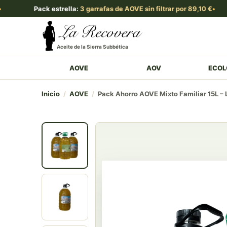
Pack estrella:
3 garrafas de AOVE sin filtrar por 89,10 €
Aceite de la Sierra Subbética
AOVE
AOV
ECOL
Inicio
/
AOVE
/
Pack Ahorro AOVE Mixto Familiar 15L –