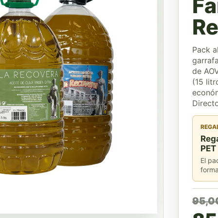
Fa
Re
Pack a
garrafa
de AOV
(15 li
económ
Directo
REGA
Rega
PET
El pa
forma
El 
El 
95,0