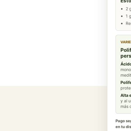
Esto
2 
1 
Re
VARIE
Poli
per
Ácido
monoi
medit
Polif
prote
Alta 
y al 
más d
Pago seg
en tu di