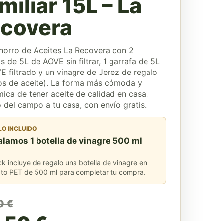
miliar 15L – La
covera
horro de Aceites La Recovera con 2
s de 5L de AOVE sin filtrar, 1 garrafa de 5L
E filtrado y un vinagre de Jerez de regalo
tros de aceite). La forma más cómoda y
ica de tener aceite de calidad en casa.
 del campo a tu casa, con envío gratis.
LO INCLUIDO
lamos 1 botella de vinagre 500 ml
ck incluye de regalo una botella de vinagre en
to PET de 500 ml para completar tu compra.
precio original era: 95,0
precio actual es: 85,50 
0
€