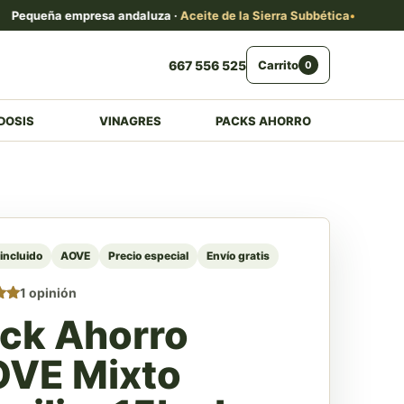
eña empresa andaluza ·
Aceite de la Sierra Subbética
Enví
667 556 525
Carrito
0
DOSIS
VINAGRES
PACKS AHORRO
incluido
AOVE
Precio especial
Envío gratis
1 opinión
o
ck Ahorro
 5
e a
ón
VE Mixto