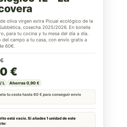
covera
de oliva virgen extra Picual ecológico de la
 Subbética, cosecha 2025/2026. En botella
tro, para tu cocina y tu mesa del día a día.
o del campo a tu casa, con envío gratis a
de 60€.
precio original era: 9,00
precio actual es: 8,10 €.
€
10
€
/ L
Ahorras 0,90 €
ta tu cesta hasta 60 € para conseguir envío
rito está vacío. Si añades 1 unidad de este
cto: