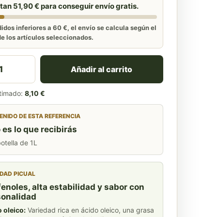
ltan 51,90 € para conseguir envío gratis.
idos inferiores a 60 €, el envío se calcula según el
e los artículos seleccionados.
 de Oliva Virgen Extra Picual Ecológico 1L – La Recover
Añadir al carrito
stimado:
8,10 €
NIDO DE ESTA REFERENCIA
 es lo que recibirás
botella de 1L
DAD PICUAL
fenoles, alta estabilidad y sabor con
sonalidad
 oleico:
Variedad rica en ácido oleico, una grasa