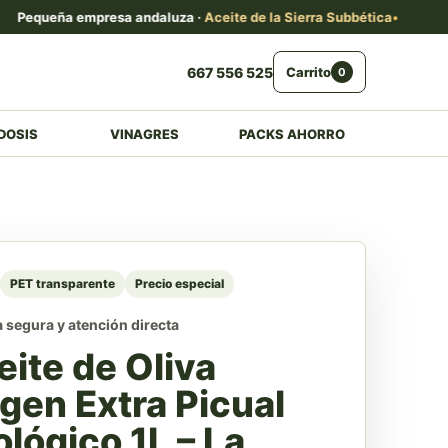
ueña empresa andaluza ·
Aceite de la Sierra Subbética
Env
667 556 525
Carrito
0
DOSIS
VINAGRES
PACKS AHORRO
PET transparente
Precio especial
segura y atención directa
eite de Oliva
gen Extra Picual
lógico 1L – La