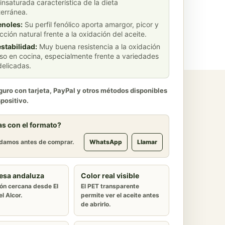
nsaturada característica de la dieta
erránea.
enoles:
Su perfil fenólico aporta amargor, picor y
cción natural frente a la oxidación del aceite.
estabilidad:
Muy buena resistencia a la oxidación
uso en cocina, especialmente frente a variedades
elicadas.
uro con tarjeta, PayPal y otros métodos disponibles
spositivo.
s con el formato?
damos antes de comprar.
WhatsApp
Llamar
esa andaluza
Color real visible
ón cercana desde El
El PET transparente
l Alcor.
permite ver el aceite antes
de abrirlo.