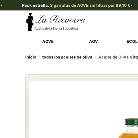
Pack estrella:
3 garrafas de AOVE sin filtrar por 89,10 €
Aceite de la Sierra Subbética
AOVE
AOV
ECOL
Inicio
/
todos los aceites de oliva
/
Aceite de Oliva Vir