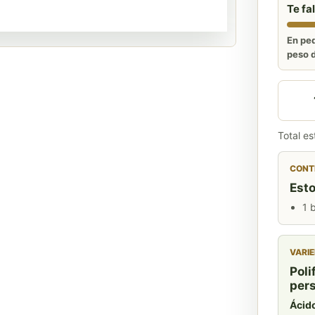
Te fa
En ped
peso d
Aceite
Total e
CONTE
Esto
1 
VARIE
Poli
per
Ácido