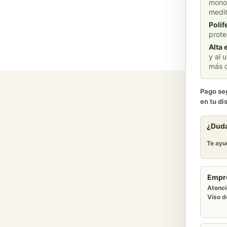
monoi
medit
Polif
prote
Alta 
y al 
más d
Pago seg
en tu di
¿Duda
Te ayu
Empr
Atenci
Viso de