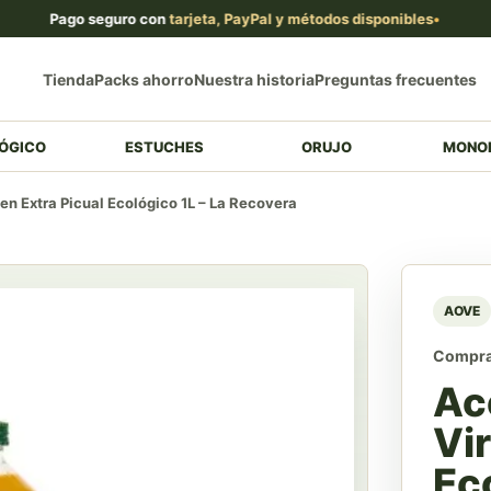
Pago seguro con
tarjeta, PayPal y métodos disponibles
Peq
Tienda
Packs ahorro
Nuestra historia
Preguntas frecuentes
ÓGICO
ESTUCHES
ORUJO
MONO
gen Extra Picual Ecológico 1L – La Recovera
AOVE
Compra 
Ac
Vir
Eco