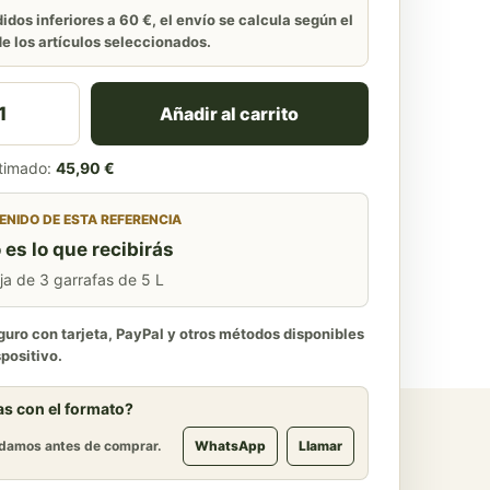
idos inferiores a 60 €, el envío se calcula según el
e los artículos seleccionados.
ceite de Orujo de Oliva 5L (3 garrafas) – La Recovera c
Añadir al carrito
stimado:
45,90 €
NIDO DE ESTA REFERENCIA
 es lo que recibirás
ja de 3 garrafas de 5 L
uro con tarjeta, PayPal y otros métodos disponibles
spositivo.
s con el formato?
damos antes de comprar.
WhatsApp
Llamar