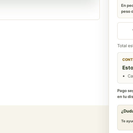
En ped
peso d
Caja A
Total e
CONTE
Esto
Ca
Pago seg
en tu di
¿Duda
Te ayu