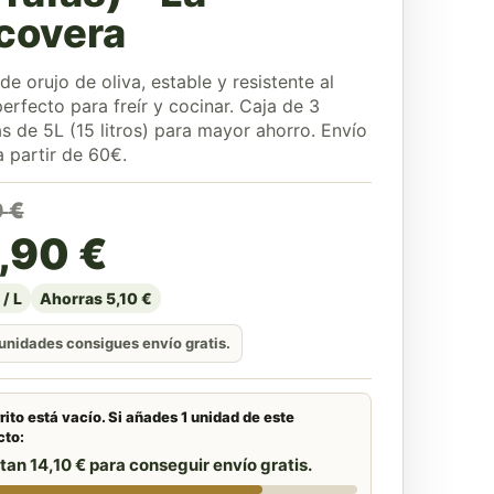
covera
de orujo de oliva, estable y resistente al
perfecto para freír y cocinar. Caja de 3
s de 5L (15 litros) para mayor ahorro. Envío
a partir de 60€.
precio original era: 51,0
precio actual es: 45,90 
0
€
,90
€
/ L
Ahorras 5,10 €
unidades consigues envío gratis.
rito está vacío. Si añades 1 unidad de este
cto:
ltan 14,10 € para conseguir envío gratis.