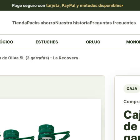
Pago seguro con
tarjeta, PayPal y métodos disponibles
Pequ
Tienda
Packs ahorro
Nuestra historia
Preguntas frecuentes
ÓGICO
ESTUCHES
ORUJO
MONO
 de Oliva 5L (3 garrafas) – La Recovera
CAJA
Compra 
Ca
de 
gar