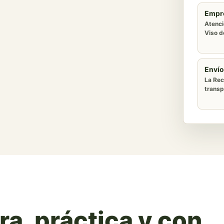
Empr
Atenci
Viso de
Envío
La Rec
transp
a, práctica y con