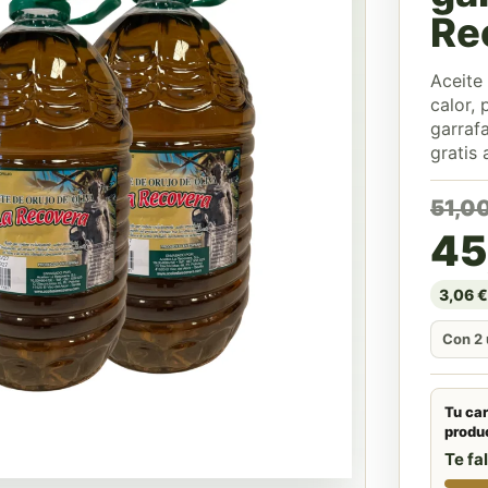
Re
Aceite 
calor, 
garrafa
gratis 
El 
El 
51,0
45
3,06 € 
Con 2 
Tu car
produ
Te fa