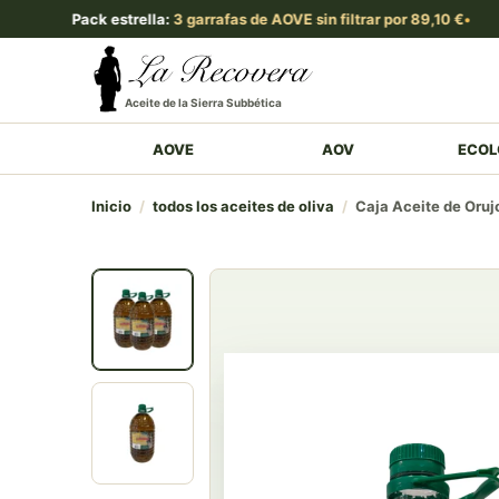
Pack estrella:
3 garrafas de AOVE sin filtrar por 89,10 €
Aceite de la Sierra Subbética
AOVE
AOV
ECOL
Inicio
/
todos los aceites de oliva
/
Caja Aceite de Orujo