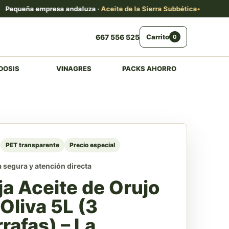
eña empresa andaluza ·
Aceite de la Sierra Subbética
Envío
667 556 525
Carrito
0
DOSIS
VINAGRES
PACKS AHORRO
PET transparente
Precio especial
segura y atención directa
ja Aceite de Orujo
Oliva 5L (3
rafas) – La