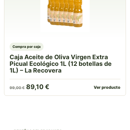
Compra por caja
Caja Aceite de Oliva Virgen Extra
Picual Ecológico 1L (12 botellas de
1L) – La Recovera
El precio original era: 99,00 €.
El precio actual es: 89,10 
89,10
€
Ver producto
99,00
€