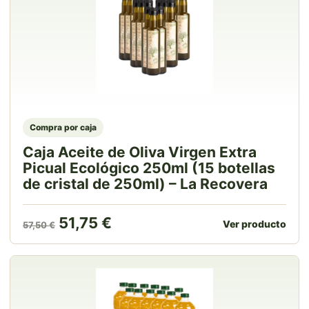
Compra por caja
Caja Aceite de Oliva Virgen Extra
Picual Ecológico 250ml (15 botellas
de cristal de 250ml) – La Recovera
El precio original era: 57,50 €.
El precio actual es: 51,75 €
51,75
€
Ver producto
57,50
€