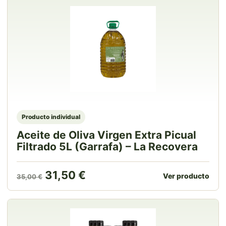
Producto individual
Aceite de Oliva Virgen Extra Picual
Filtrado 5L (Garrafa) – La Recovera
El precio original era: 35,00 €.
El precio actual es: 31,50 
31,50
€
Ver producto
35,00
€