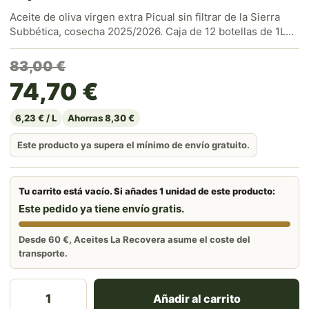
Aceite de oliva virgen extra Picual sin filtrar de la Sierra
Subbética, cosecha 2025/2026. Caja de 12 botellas de 1L
(12 litros), ideal para llenar la despensa y ahorrar
comprando por volumen. Directo del campo a tu casa, con
El precio original era: 83,
El precio actual es: 74,70 
83,00
€
envío gratis a partir de 60€.
74,70
€
6,23 € / L
Ahorras 8,30 €
Este producto ya supera el mínimo de envío gratuito.
Tu carrito está vacío. Si añades 1 unidad de este producto:
Este pedido ya tiene envío gratis.
Desde 60 €, Aceites La Recovera asume el coste del
transporte.
Caja Aceite de Oliva Virgen Extra Picual Sin Filtrar 1L
Añadir al carrito