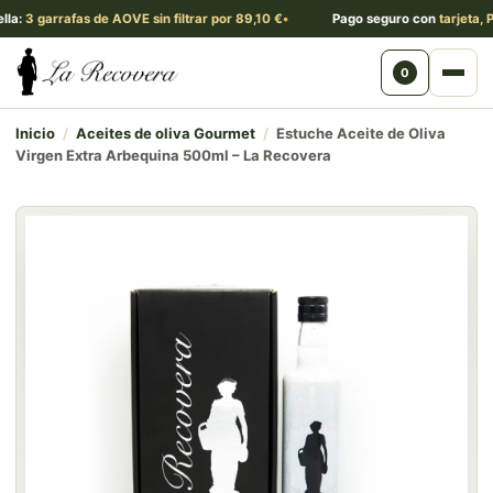
 garrafas de AOVE sin filtrar por 89,10 €
Pago seguro con
tarjeta, PayPa
0
Abri
Inicio
/
Aceites de oliva Gourmet
/
Estuche Aceite de Oliva
Virgen Extra Arbequina 500ml – La Recovera