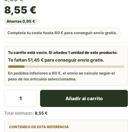
El precio original era: 9,5
El precio actual es: 8,55 €
60€.
8,55
€
Ahorras 0,95 €
Completa tu cesta hasta 60 € para conseguir envío gratis.
Tu carrito está vacío. Si añades 1 unidad de este producto:
Te faltan 51,45 € para conseguir envío gratis.
En pedidos inferiores a 60 €, el envío se calcula según el
peso de los artículos seleccionados.
Estuche Aceite de Oliva Virgen Extra Arbequina 500m
Añadir al carrito
Total estimado:
8,55 €
CONTENIDO DE ESTA REFERENCIA