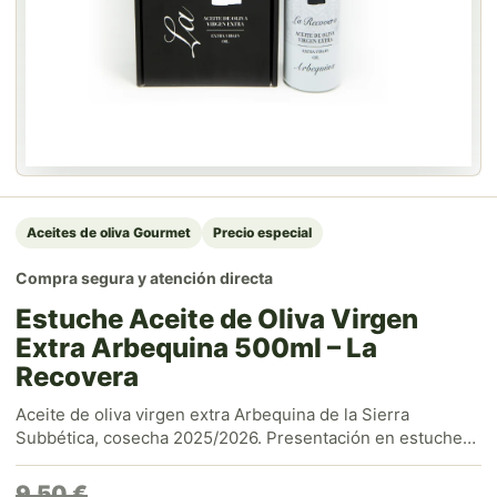
Aceites de oliva Gourmet
Precio especial
Compra segura y atención directa
Estuche Aceite de Oliva Virgen
Extra Arbequina 500ml – La
Recovera
Aceite de oliva virgen extra Arbequina de la Sierra
Subbética, cosecha 2025/2026. Presentación en estuche
de 1 botella de 500ml, perfecta para tu mesa o para regalar.
Directo del campo a tu casa, con envío gratis a partir de
9,50
€