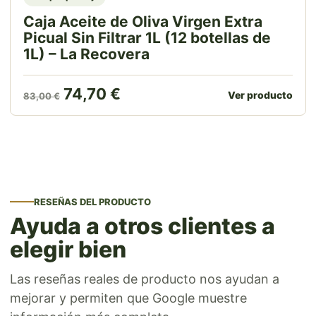
Caja Aceite de Oliva Virgen Extra
Picual Sin Filtrar 1L (12 botellas de
1L) – La Recovera
El precio original era: 83,00 €.
El precio actual es: 74,70 
74,70
€
Ver producto
83,00
€
RESEÑAS DEL PRODUCTO
Ayuda a otros clientes a
elegir bien
Las reseñas reales de producto nos ayudan a
mejorar y permiten que Google muestre