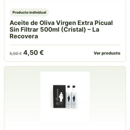
Producto individual
Aceite de Oliva Virgen Extra Picual
Sin Filtrar 500ml (Cristal) – La
Recovera
El precio original era: 5,00 €.
El precio actual es: 4,50 €.
4,50
€
Ver producto
5,00
€