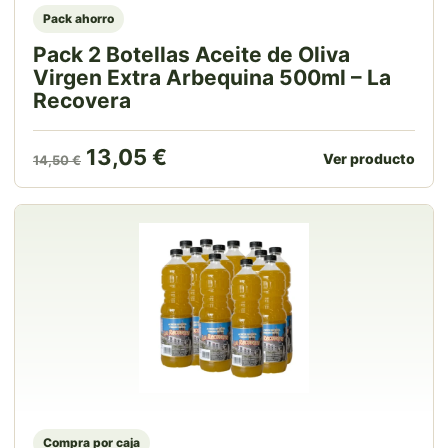
Pack ahorro
Pack 2 Botellas Aceite de Oliva
Virgen Extra Arbequina 500ml – La
Recovera
El precio original era: 14,50 €.
El precio actual es: 13,05 
13,05
€
Ver producto
14,50
€
Compra por caja