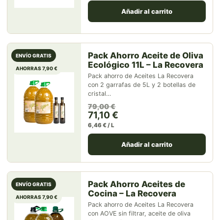
Añadir al carrito
Pack Ahorro Aceite de Oliva
ENVÍO GRATIS
Ecológico 11L – La Recovera
AHORRAS 7,90 €
Pack ahorro de Aceites La Recovera
con 2 garrafas de 5L y 2 botellas de
cristal…
El precio original era: 79,00 
El precio actual es: 71,10 €.
79,00
€
71,10
€
6,46 € / L
Añadir al carrito
Pack Ahorro Aceites de
ENVÍO GRATIS
Cocina – La Recovera
AHORRAS 7,90 €
Pack ahorro de Aceites La Recovera
con AOVE sin filtrar, aceite de oliva