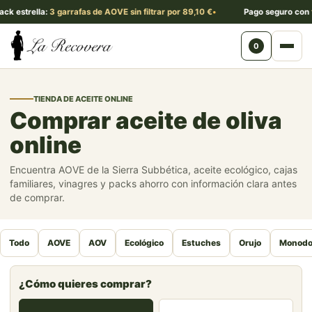
k estrella:
3 garrafas de AOVE sin filtrar por 89,10 €
Pago seguro con
ta
0
Abri
TIENDA DE ACEITE ONLINE
Comprar aceite de oliva
online
Encuentra AOVE de la Sierra Subbética, aceite ecológico, cajas
familiares, vinagres y packs ahorro con información clara antes
de comprar.
Todo
AOVE
AOV
Ecológico
Estuches
Orujo
Monodo
¿Cómo quieres comprar?