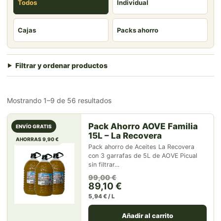
Todos
Individual
Cajas
Packs ahorro
Filtrar y ordenar productos
Mostrando 1–9 de 56 resultados
Pack Ahorro AOVE Familia
ENVÍO GRATIS
15L – La Recovera
AHORRAS 9,90 €
Pack ahorro de Aceites La Recovera
con 3 garrafas de 5L de AOVE Picual
sin filtrar…
El precio original era: 99,00 
El precio actual es: 89,10 €.
99,00
€
89,10
€
5,94 € / L
Añadir al carrito