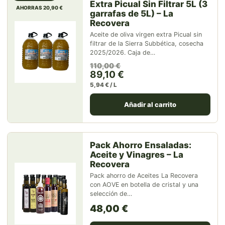
Extra Picual Sin Filtrar 5L (3
AHORRAS 20,90 €
garrafas de 5L) – La
Recovera
Aceite de oliva virgen extra Picual sin
filtrar de la Sierra Subbética, cosecha
2025/2026. Caja de…
El precio original era: 110,00
El precio actual es: 89,10 €.
110,00
€
89,10
€
5,94 € / L
Añadir al carrito
Pack Ahorro Ensaladas:
Aceite y Vinagres – La
Recovera
Pack ahorro de Aceites La Recovera
con AOVE en botella de cristal y una
selección de…
48,00
€