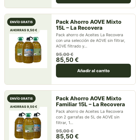
Pack Ahorro AOVE Mixto
ENVÍO GRATIS
15L – La Recovera
AHORRAS 9,50 €
Pack ahorro de Aceites La Recovera
con una selección de AOVE sin filtrar,
AOVE filtrado y…
El precio original era: 95,00 
El precio actual es: 85,50 €.
95,00
€
85,50
€
Añadir al carrito
Pack Ahorro AOVE Mixto
ENVÍO GRATIS
Familiar 15L – La Recovera
AHORRAS 9,50 €
Pack ahorro de Aceites La Recovera
con 2 garrafas de 5L de AOVE sin
filtrar, 1…
El precio original era: 95,00 
El precio actual es: 85,50 €.
95,00
€
85,50
€