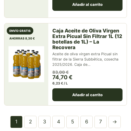
Añadir al carrito
Caja Aceite de Oliva Virgen
ENVÍO GRATIS
Extra Picual Sin Filtrar 1L (12
AHORRAS 8,30 €
botellas de 1L) – La
Recovera
Aceite de oliva virgen extra Picual sin
filtrar de la Sierra Subbética, cosecha
2025/2026. Caja de…
El precio original era: 83,00 
El precio actual es: 74,70 €.
83,00
€
74,70
€
6,23 € / L
Añadir al carrito
1
2
3
4
5
6
7
→