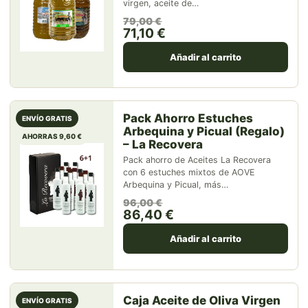
virgen, aceite de…
El precio original era: 79,00 
El precio actual es: 71,10 €.
79,00
€
71,10
€
Añadir al carrito
Pack Ahorro Estuches
ENVÍO GRATIS
Arbequina y Picual (Regalo)
AHORRAS 9,60 €
– La Recovera
Pack ahorro de Aceites La Recovera
con 6 estuches mixtos de AOVE
Arbequina y Picual, más…
El precio original era: 96,00 
El precio actual es: 86,40 €.
96,00
€
86,40
€
Añadir al carrito
Caja Aceite de Oliva Virgen
ENVÍO GRATIS