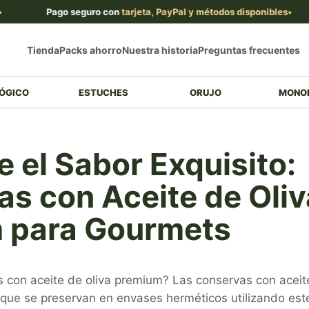
Pago seguro con
tarjeta, PayPal y métodos disponibles
Tienda
Packs ahorro
Nuestra historia
Preguntas frecuentes
ÓGICO
ESTUCHES
ORUJO
MONO
 el Sabor Exquisito:
s con Aceite de Oliv
 para Gourmets
 con aceite de oliva premium? Las conservas con aceit
 que se preservan en envases herméticos utilizando este